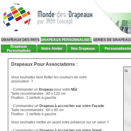
DRAPEAUX DES PAYS
DRAPEAUX PERSONNALISES
SERIES DE DRAPEAU
Drapeaux
Notre Atelier
Nos Drapeaux
Personnalisatio
Personnalisés
Drapeaux Pour Associations :
Vous souhaitez faire flotter les couleurs de votre
association ?
- Commander un
Drapeau
pour votre
Mât
:
Taille recommandée : 80 x 120 cm
Fixation : 2 oeillets à gauche
- Commandez un
Drapeau
à accrocher sur votre Façade
:
Taille recommandée : 60 x 90 cm
Fixation : 2 oeillets à gauche
Vous souhaitez mettre en avant votre présence sur un salon ?
- Commandez un
Drapeau
à accrocher sur votre Stand
: