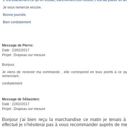
C’est exactement ce qu’on voulait, franchement bon boulot, c’est fait plaisir un te
Je vous remercie encore.
Bonne journée.
Bien cordialement
Message de Pierre
:
Date : 23/02/2017
Projet : Drapeau sur mesure
Bonjour,
Je viens de recevoir ma commande , elle correspond en tous points à ce que 
remerciant ,
cordialement
Message de Sébastien
:
Date : 22/02/2017
Projet : Drapeau sur mesure
Bonjour j'ai bien reçu la marchandise ce matin je tenais à v
effectué je n'hésiterai pas à vous recommander auprès de mes